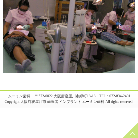
ムーミン歯科 〒572-0022 大阪府寝屋川市緑町18-13 TEL：072-834-2401
Copyright 大阪府寝屋川市 歯医者 インプラント ムーミン歯科 All rights reserved.